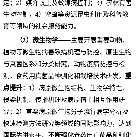
定；
2
）媒介蚊虫及蚊媒病控制；
3
）农林有害
生物控制；
4
）蜜蜂等资源昆虫利用及科普教
育等领域的社会服务能力。
（
2
）微生物学
——主要开展重要动物、
植物等微生物病害致病机理与防控、原生生物
与真菌区系和分类研究，动物疫病防控与检
测，食药用真菌品种驯化和栽培技术研发。
重
点提升：
1
）病原微生物结构、生物学特性、
侵染机制、传播机理及病原宿主相互作用研
究；
2
）
重要病原微生物分子流行病学分析及
快速检测方法研
究等领域的国际影响力，
达到
国际先进
水平
。
不断强化
食药用真菌品种驯化