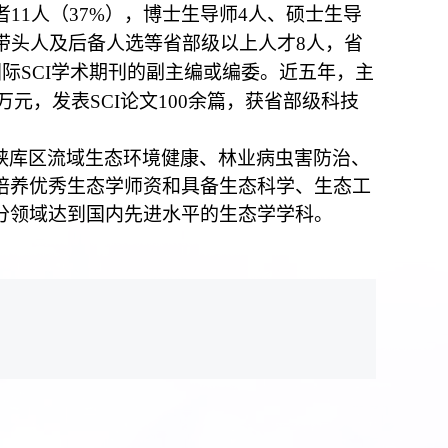
者
11
人（
37%
），博士生导师
4
人、硕士生导
带头人及后备人选等省部级以上人才
8
人，省
国际
SCI
学术期刊的副主编或编委。近五年，主
万元，发表
SCI
论文
100
余篇，获省部级科技
峡库区流域生态环境健康、林业病虫害防治、
培养优秀生态学师资和具备生态科学、生态工
分领域达到国内先进水平的生态学学科。