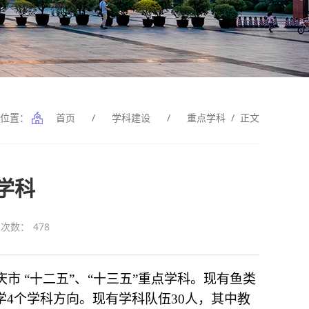
前位置：
首页
/
学科建设
/
重点学科
/ 正文
学科
览次数：
478
庆市
“
十二五
”
、
“
十三五
”
重点学科。现有鱼类
学
4
个学科方向。现有学科队伍
30
人，其中教