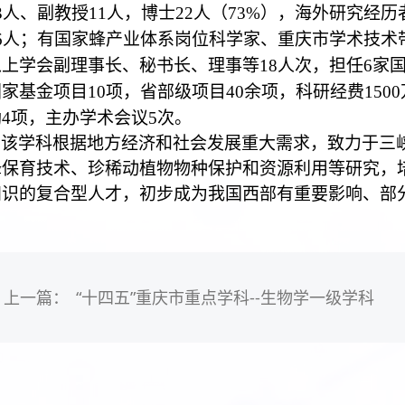
3
人、副教授
11
人，博士
22
人（
73%
），海外研究经历
6
人；有国家蜂产业体系岗位科学家、重庆市学术技术
以上学会副理事长、秘书长、理事等
18
人次，担任
6
家
国家基金项目
10
项，省部级项目
40
余项，科研经费
1500
励
4
项，主办学术会议
5
次。
该学科根据地方经济和社会发展重大需求，致力于三
蜂保育技术、珍稀动植物物种保护和资源利用等研究，
知识的复合型人才，初步成为我国西部有重要影响、部
上一篇：
“十四五”重庆市重点学科--生物学一级学科