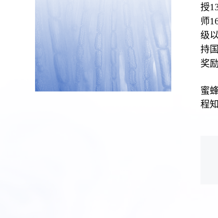
授
1
师
1
级
持
奖
蜜
程