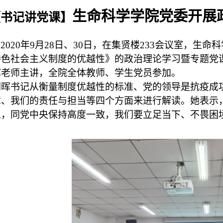
生命科学学院党委开展
【书记讲党课】
2020
年
9
月
28
日、
30
日，在集贤楼
233
会议室，生命科
特色社会主义制度的优越性》的政治理论学习暨专题
党
晖老师主讲，全院全体教师、学生党员参加。
朝晖书记从衡量制度优越性的标准、党的领导是抗疫成
障、我们的责任与担当等四个方面来进行解读。她表示
上，同党中央保持高度一致，我们要立足当下、不畏困