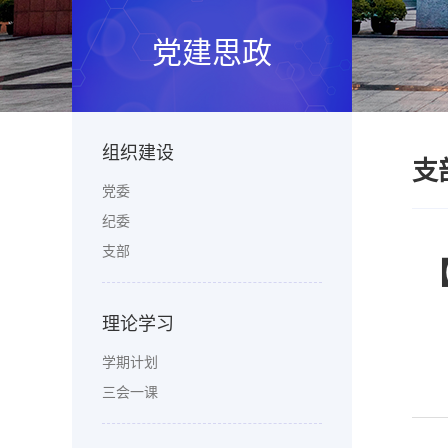
党建思政
组织建设
支
党委
纪委
支部
理论学习
学期计划
三会一课