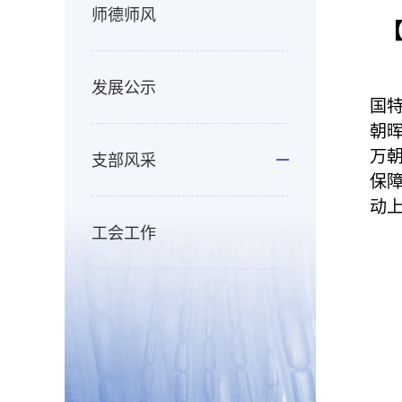
师德师风
发展公示
国
朝
万
支部风采
保
动
工会工作