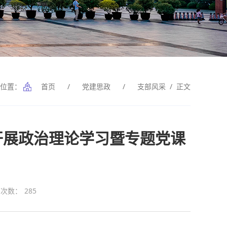
前位置：
首页
/
党建思政
/
支部风采
/ 正文
开展政治理论学习暨专题党课
览次数：
285