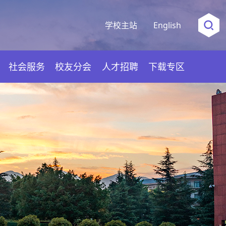
学校主站
English
社会服务
校友分会
人才招聘
下载专区