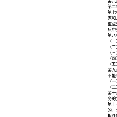
第六
第二
第七
家和
重点
反中
第八
（一
（二
（三
（四
（五
第九
不能
（一
（二
第十
务的
第十
的，
担任