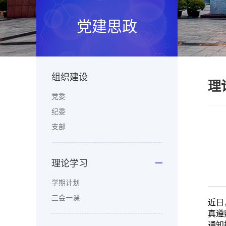
党建思政
组织建设
理
党委
纪委
支部
理论学习
学期计划
三会一课
近日
真遵
通知