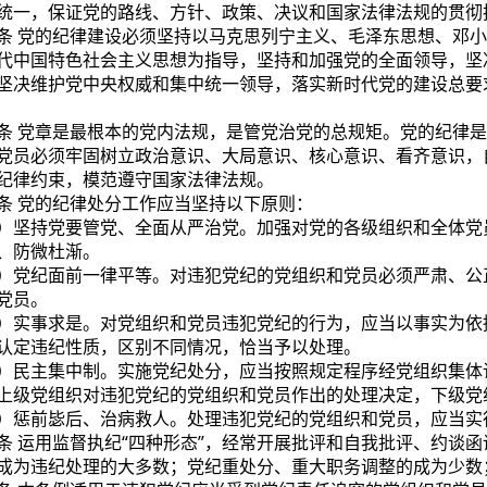
统一，保证党的路线、方针、政策、决议和国家法律法规的贯彻
条 党的纪律建设必须坚持以马克思列宁主义、毛泽东思想、邓小
代中国特色社会主义思想为指导，坚持和加强党的全面领导，坚
坚决维护党中央权威和集中统一领导，落实新时代党的建设总要
条 党章是最根本的党内法规，是管党治党的总规矩。党的纪律
党员必须牢固树立政治意识、大局意识、核心意识、看齐意识，
纪律约束，模范遵守国家法律法规。
条 党的纪律处分工作应当坚持以下原则：
）坚持党要管党、全面从严治党。加强对党的各级组织和全体党
、防微杜渐。
）党纪面前一律平等。对违犯党纪的党组织和党员必须严肃、公
党员。
）实事求是。对党组织和党员违犯党纪的行为，应当以事实为依
认定违纪性质，区别不同情况，恰当予以处理。
）民主集中制。实施党纪处分，应当按照规定程序经党组织集体
上级党组织对违犯党纪的党组织和党员作出的处理决定，下级党
）惩前毖后、治病救人。处理违犯党纪的党组织和党员，应当实
条 运用监督执纪“四种形态”，经常开展批评和自我批评、约谈函
成为违纪处理的大多数；党纪重处分、重大职务调整的成为少数