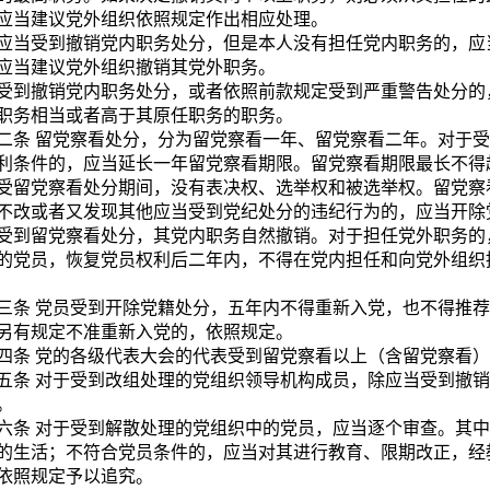
应当建议党外组织依照规定作出相应处理。
应当受到撤销党内职务处分，但是本人没有担任党内职务的，应
应当建议党外组织撤销其党外职务。
受到撤销党内职务处分，或者依照前款规定受到严重警告处分的
职务相当或者高于其原任职务的职务。
二条 留党察看处分，分为留党察看一年、留党察看二年。对于
利条件的，应当延长一年留党察看期限。留党察看期限最长不得
受留党察看处分期间，没有表决权、选举权和被选举权。留党察
不改或者又发现其他应当受到党纪处分的违纪行为的，应当开除
受到留党察看处分，其党内职务自然撤销。对于担任党外职务的
的党员，恢复党员权利后二年内，不得在党内担任和向党外组织
三条 党员受到开除党籍处分，五年内不得重新入党，也不得推
另有规定不准重新入党的，依照规定。
四条 党的各级代表大会的代表受到留党察看以上（含留党察看
五条 对于受到改组处理的党组织领导机构成员，除应当受到撤
。
六条 对于受到解散处理的党组织中的党员，应当逐个审查。其
的生活；不符合党员条件的，应当对其进行教育、限期改正，经
依照规定予以追究。