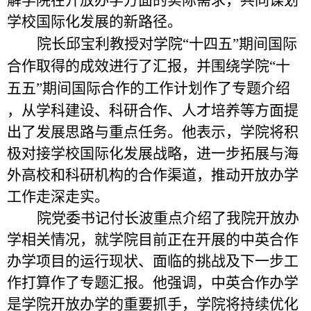
解学院在开放办学方面的实际需求，共同谋划
学校国际化发展的新路径。
院长邱宝利教授
对学院
四
国际
“
十
五
”
期间
合作取得的成效进行了汇报，并
围绕学院
“
十
介绍
五五
”
期间国际合作的工作计划作了专题
，从学科建设、科研合作、人才培养等方面提
出了发展思路与重点任务。他表示，学院将积
极对接学校国际化发展战略，进一步拓展与海
外高校和科研机构的合作渠道，推动开放办学
工作走深走实。
院
党委书记付长波
重点
介绍了
我
院开放办
学
相关情况，
就
学院目前正在开展的
中英合作
办学项目
的
运行现状、面临的挑战及下一步工
作打算作了专题汇报。他
强调
，中英合作办学
是学院开放办学的重要抓手，学院将持续优化