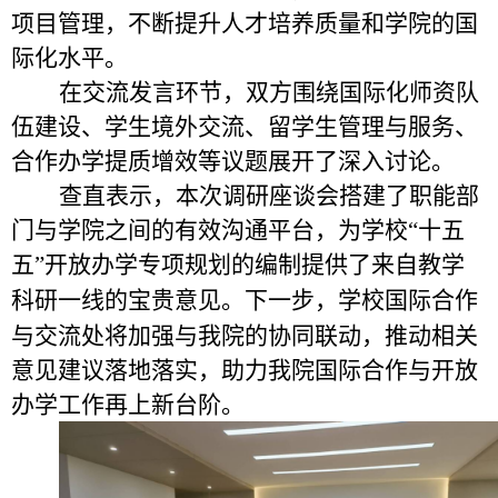
项目管理，不断提升人才培养质量和
学院的
国
际化水平。
在
交流发言环节，
双方
围绕国际化师资队
伍建设、学生境外交流、留学生管理与服务、
合作办学提质增效等议题展开了深入讨论。
查直
表示
，本次
调研座谈会搭建了职能部
门与学院之间的有效沟通平台，为学校
“
十五
五
”
开放办学专项规划的编制提供了来自教学
，
学校
国际合作
科研一线的宝贵意见。下一步
与交流处
将
加强
与我
院
的
协同联动，推动相关
意见建议落地落实，助力
我
院国际合作与开放
办学工作再上新台阶。