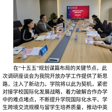
在
“
十五五
”
规划谋篇布局的关键节点，此
会
为
我
院开放办学工作
提供
了新思
次调研座谈
路
，
注入了
新动力。学院将以此为契机，紧密
对接学校国际化发展战略，着力破解合作办学
中的难点堵点，不断提升
学院
国际化水平、学
生跨境交流规模与留学生培养质量，推动中英