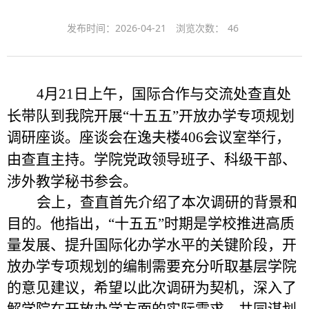
发布时间：2026-04-21
浏览次数：
46
4
月
21
日上午，国际合作与交流处查直处
带队到
我院
开展
长
“
十五五
”
开放办学专项规划
调研座谈。座谈会在逸夫楼
406
会议室举行，
学院党政
领导
班子、科级干部、
由查直主持。
涉外教学秘书参
会
。
会上，查直首先介绍了本次调研的背景和
目的。他指出，
“
十五五
”
时期是学校推进高质
量发展、提升国际化办学水平的关键阶段，开
放办学专项规划的编制需要充分听取基层学院
的意见建议，希望以此次调研为契机，深入了