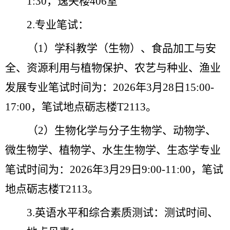
1:3
0
，逸夫楼
406
室
2.
专业笔试：
（
1
）学科教学（生物）、食品加工与安
全、资源利用与植物保护、农艺与种业、渔业
发展专业笔试时间为：
202
6
年
3
月
2
8
日
15:00-
17:00
，笔试地点砺志楼
T2113
。
（
2
）生物化学与分子生物学、动物学、
微生物学、植物学、水生生物学、生态学专业
笔试时间为：
202
6
年
3
月
29
日
9:00-11:00
，笔试
地点砺志楼
T2113
。
3.
英语水平和综合素质测试：测试时间、