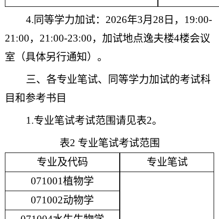
4.
同等学力加试：
2
02
6
年
3
月
2
8
日，
19:00-
21:00
，
21:00-23:00
，加试
地点
逸夫楼
4
楼会议
室（具体
另行通知
）
。
三、各专业笔试、同等学力加试的考试科
目和参考书目
1.
专业笔试考试范围请见表
2
。
表
2
专业笔试考试范围
专业及代码
专业笔试
071001植物学
071002动物学