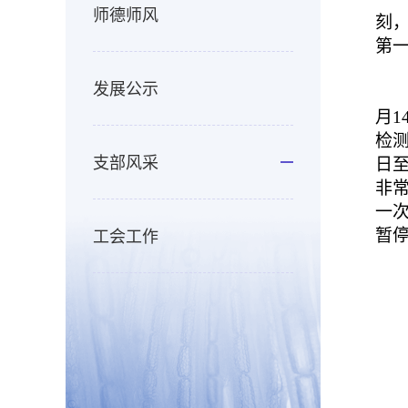
师德师风
刻
第
发展公示
月
1
检
支部风采
日
非
一
工会工作
暂