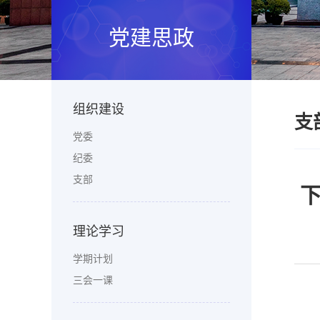
党建思政
组织建设
支
党委
纪委
支部
理论学习
学期计划
三会一课