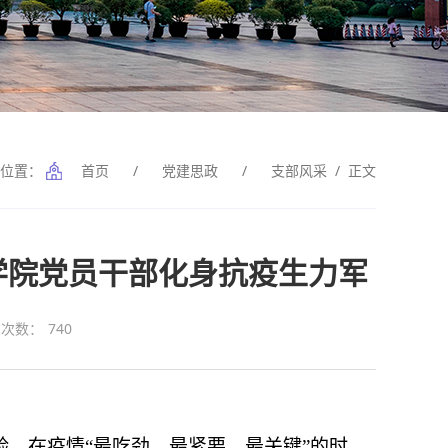
前位置：
首页
/
党建思政
/
支部风采
/ 正文
学学院党员干部化身抗疫生力军
览次数：
740
，在疫情“最吃劲、最紧要、最关键”的时