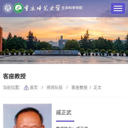
客座教授
当前位置：
首页
/
师资队伍
/
客座教授
/ 正文
戚正武